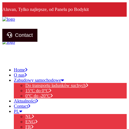
Aluvan, Tylko najlepsze, od Panelu po Bodykit
Contact
Home
O nas
Zabudowy samochodowe
Do transportu ładunków suchych
15°C do 0°C
0°C do -20°C
Aktualności
Contact
PL
NL
ENG
FR